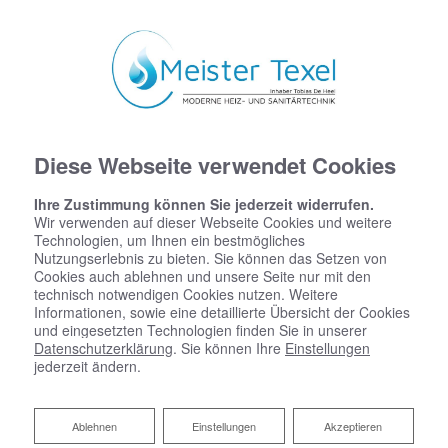
Diese Webseite verwendet Cookies
Ihre Zustimmung können Sie jederzeit widerrufen.
Wir verwenden auf dieser Webseite Cookies und weitere
Technologien, um Ihnen ein bestmögliches
Nutzungserlebnis zu bieten. Sie können das Setzen von
Impressum
Cookies auch ablehnen und unsere Seite nur mit den
technisch notwendigen Cookies nutzen. Weitere
Meister Texel – moderne Heiz- und Sanitärtechnik
Informationen, sowie eine detaillierte Übersicht der Cookies
Inh. Tobias De Heel
und eingesetzten Technologien finden Sie in unserer
Datenschutzerklärung
. Sie können Ihre
Einstellungen
Kölner Str. 110
jederzeit ändern.
58285 Gevelsberg
Telefon:
02332 6665555
Ablehnen
Ablehnen
Einstellungen
Akzeptieren
E-Mail:
buero@meister-texel.de