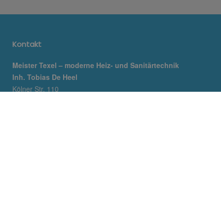
Kontakt
Meister Texel – moderne Heiz- und Sanitärtechnik
Inh. Tobias De Heel
Kölner Str. 110
58285 Gevelsberg
Telefon:
02332 6665555
E-Mail:
buero@meister-texel.de
Öffnungszeiten
Montag – Donnerstag:
8.00 – 16.30 Uhr