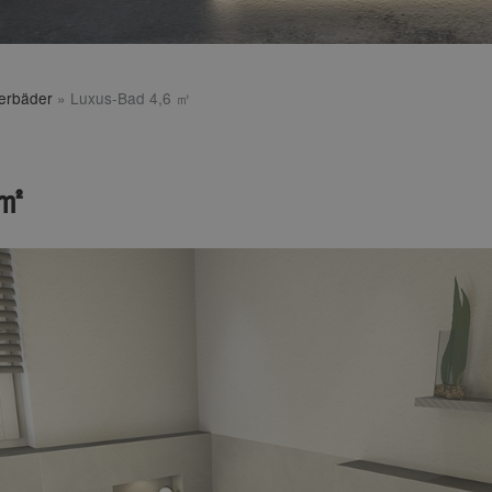
terbäder
»
Luxus-Bad 4,6 ㎡
 ㎡