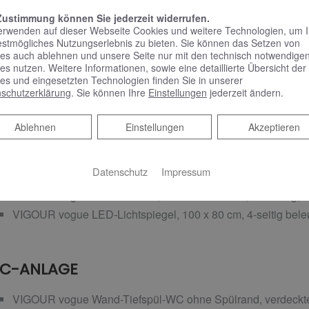
VIGOUR vogue Farbset Badearmatur und UP-Körper mit Clas
Zustimmung können Sie jederzeit widerrufen.
VIGOUR individual Wandanschlussbogen eckig mit Braushalt
erwenden auf dieser Webseite Cookies und weitere Technologien, um 
estmögliches Nutzungserlebnis zu bieten. Sie können das Setzen von
Brauseschlauch und individual Stabhandbrause, 1-strahlig, 
es auch ablehnen und unsere Seite nur mit den technisch notwendige
es nutzen. Weitere Informationen, sowie eine detaillierte Übersicht der
es und eingesetzten Technologien finden Sie in unserer
schutzerklärung
. Sie können Ihre
Einstellungen
jederzeit ändern.
ASCHTISCH-ANLAGE
Ablehnen
Ablehnen
Einstellungen
Akzeptieren
VIGOUR vogue Möbelwaschtisch, 100 x 50 cm, mit Ablaufabd
Beschichtung sowie Röhrensiphon und Eckventil
VIGOUR vogue Einhand-Waschtischarmatur mit Classic Heb
Datenschutz
Impressum
Ablaufgarnitur, verchromt
VIGOUR vogue Unterschrank, 25 x 49 x 100 cm, 1 Auszug, 
VIGOUR vogue LED-Lichtspiegel, 100 x 80 cm, 4-seitig bele
C-ANLAGE
VIGOUR vogue Wand-Tiefspül-WC ohne Spülrand, verdeckte 