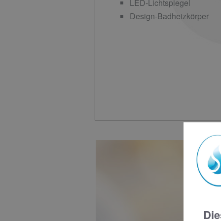
LED-Lichtspiegel
Design-Badheizkörper
B
Die