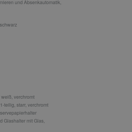
rnieren und Absenkautomatik,
 schwarz
 weiß, verchromt
eilig, starr, verchromt
servepapierhalter
 Glashalter mit Glas,